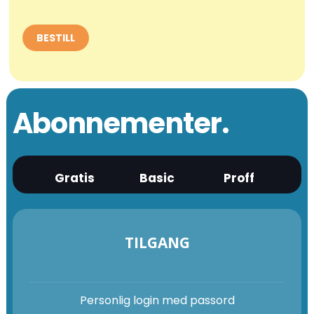
Abonnementer.
Gratis
Basic
Proff
TILGANG
Personlig login med passord