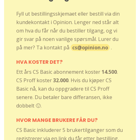
Fyll ut bestillingsskjemaet eller bestill via din
kundekontakt i Opinion. Lenger ned står alt
om hva du får når du bestiller tilgang, og vi
gir svar på noen vanlige spørsmål. Lurer du
på mer? Ta kontakt på
cs@opinion.no
.
HVA KOSTER DET?
Ett års CS Basic abonnement koster
14.500
.
CS Proff koster
32.000
. Hvis du kjøper CS
Basic nå, kan du oppgradere til CS Proff
senere. Du betaler bare differansen, ikke
dobbelt 🙂.
HVOR MANGE BRUKERE FÅR DU?
CS Basic inkluderer 5 brukertilganger som du
registrerer via en link du får etter bestilling.