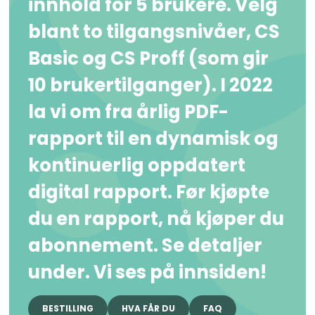
innhold for 5 brukere. Velg
blant to tilgangsnivåer, CS
Basic og CS Proff (som gir
10 brukertilganger). I 2022
la vi om fra årlig PDF-
rapport til en dynamisk og
kontinuerlig oppdatert
digital rapport. Før kjøpte
du en rapport, nå kjøper du
abonnement. Se detaljer
under. Vi ses på innsiden!
BESTILLING
HVA FÅR DU
FAQ