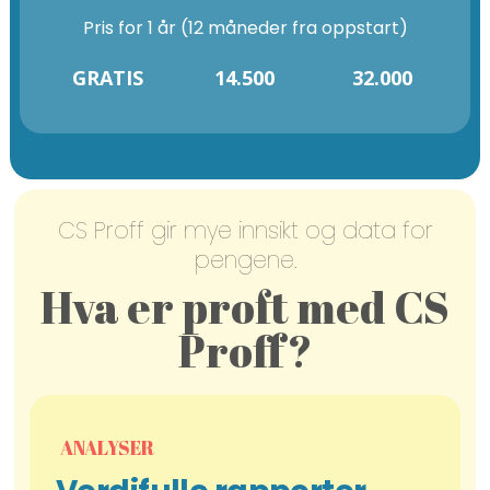
Pris for 1 år (12 måneder fra oppstart)
GRATIS
14.500
32.000
CS Proff gir mye innsikt og data for
pengene.
Hva er proft med CS
Proff?
ANALYSER