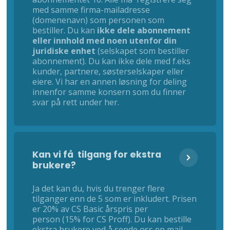
med samme firma-mailadresse
(domenenavn) som personen som
bestiller. Du kan
ikke dele abonnement
eller innhold med noen utenfor din
juridiske enhet
(selskapet som bestiller
abonnement). Du kan ikke dele med f.eks
kunder, partnere, søsterselskaper eller
eiere. Vi har en annen løsning for deling
innenfor samme konsern som du finner
svar på rett under her.
Kan vi få tilgang for ekstra
brukere?
Ja det kan du, hvis du trenger flere
tilganger enn de 5 som er inkludert. Prisen
er 20% av CS Basic årspris per
person (15% for CS Proff). Du kan bestille
ekstra brukere ved å sende oss en mail