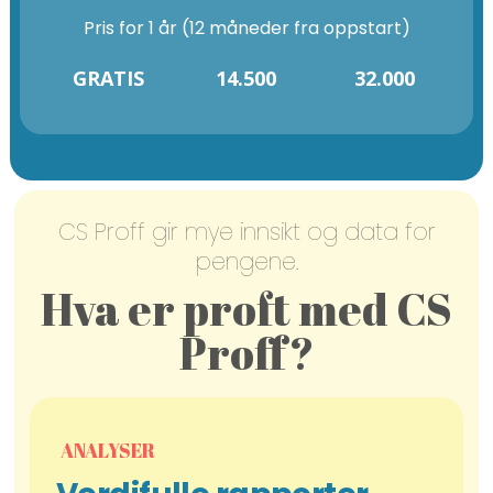
Pris for 1 år (12 måneder fra oppstart)
GRATIS
14.500
32.000
CS Proff gir mye innsikt og data for
pengene.
Hva er proft med CS
Proff?
ANALYSER