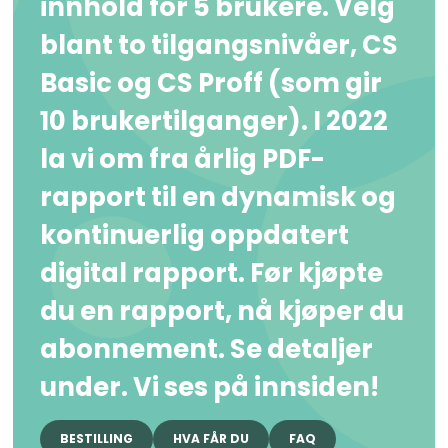
innhold for 5 brukere. Velg
blant to tilgangsnivåer, CS
Basic og CS Proff (som gir
10 brukertilganger). I 2022
la vi om fra årlig PDF-
rapport til en dynamisk og
kontinuerlig oppdatert
digital rapport. Før kjøpte
du en rapport, nå kjøper du
abonnement. Se detaljer
under. Vi ses på innsiden!
BESTILLING
HVA FÅR DU
FAQ