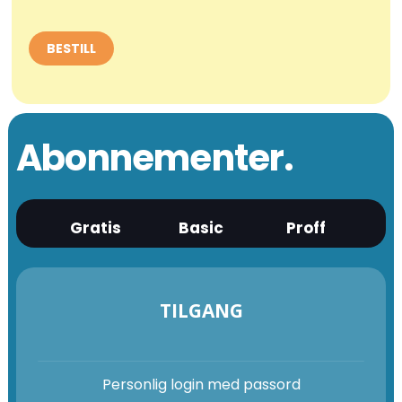
Abonnementer.
Gratis
Basic
Proff
TILGANG
Personlig login med passord