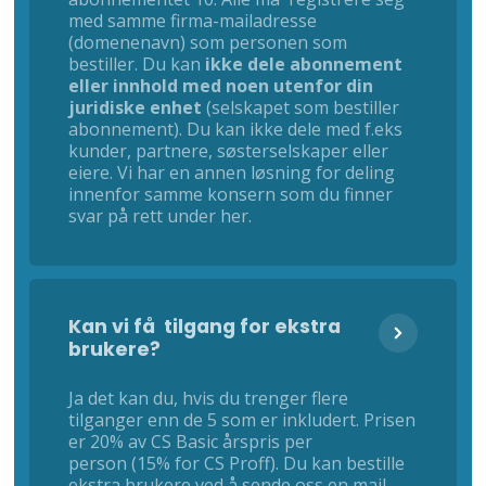
med samme firma-mailadresse
(domenenavn) som personen som
bestiller. Du kan
ikke dele abonnement
eller innhold med noen utenfor din
juridiske enhet
(selskapet som bestiller
abonnement). Du kan ikke dele med f.eks
kunder, partnere, søsterselskaper eller
eiere. Vi har en annen løsning for deling
innenfor samme konsern som du finner
svar på rett under her.
Kan vi få tilgang for ekstra
brukere?
Ja det kan du, hvis du trenger flere
tilganger enn de 5 som er inkludert. Prisen
er 20% av CS Basic årspris per
person (15% for CS Proff). Du kan bestille
ekstra brukere ved å sende oss en mail