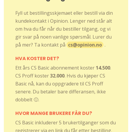
Fyll ut bestillingsskjemaet eller bestill via din
kundekontakt i Opinion. Lenger ned står alt
om hva du får når du bestiller tilgang, og vi
gir svar på noen vanlige spørsmål. Lurer du
på mer? Ta kontakt på
cs@opinion.no
.
HVA KOSTER DET?
Ett års CS Basic abonnement koster
14.500
.
CS Proff koster
32.000
. Hvis du kjøper CS
Basic nå, kan du oppgradere til CS Proff
senere. Du betaler bare differansen, ikke
dobbelt 🙂.
HVOR MANGE BRUKERE FÅR DU?
CS Basic inkluderer 5 brukertilganger som du
registrerer via en link du får etter bestilling.