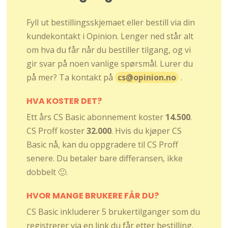
Fyll ut bestillingsskjemaet eller bestill via din
kundekontakt i Opinion. Lenger ned står alt
om hva du får når du bestiller tilgang, og vi
gir svar på noen vanlige spørsmål. Lurer du
på mer? Ta kontakt på
cs@opinion.no
.
HVA KOSTER DET?
Ett års CS Basic abonnement koster
14.500
.
CS Proff koster
32.000
. Hvis du kjøper CS
Basic nå, kan du oppgradere til CS Proff
senere. Du betaler bare differansen, ikke
dobbelt 🙂.
HVOR MANGE BRUKERE FÅR DU?
CS Basic inkluderer 5 brukertilganger som du
registrerer via en link du får etter bestilling.