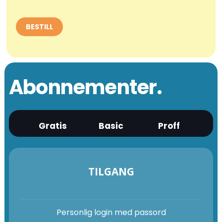
Abonnementer.
Gratis
Basic
Proff
TILGANG
Personlig login med passord