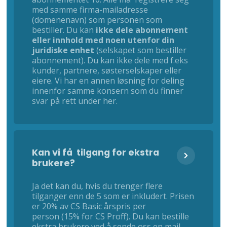
med samme firma-mailadresse
(domenenavn) som personen som
bestiller. Du kan
ikke dele abonnement
eller innhold med noen utenfor din
juridiske enhet
(selskapet som bestiller
abonnement). Du kan ikke dele med f.eks
kunder, partnere, søsterselskaper eller
eiere. Vi har en annen løsning for deling
innenfor samme konsern som du finner
svar på rett under her.
Kan vi få tilgang for ekstra
brukere?
Ja det kan du, hvis du trenger flere
tilganger enn de 5 som er inkludert. Prisen
er 20% av CS Basic årspris per
person (15% for CS Proff). Du kan bestille
ekstra brukere ved å sende oss en mail