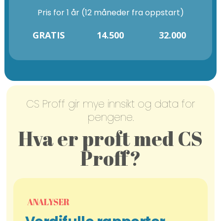
Pris for 1 år (12 måneder fra oppstart)
GRATIS
14.500
32.000
CS Proff gir mye innsikt og data for
pengene.
Hva er proft med CS
Proff?
ANALYSER