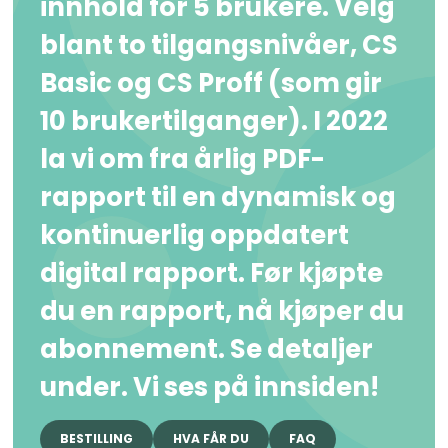
innhold for 5 brukere. Velg
blant to tilgangsnivåer, CS
Basic og CS Proff (som gir
10 brukertilganger). I 2022
la vi om fra årlig PDF-
rapport til en dynamisk og
kontinuerlig oppdatert
digital rapport. Før kjøpte
du en rapport, nå kjøper du
abonnement. Se detaljer
under. Vi ses på innsiden!
BESTILLING
HVA FÅR DU
FAQ