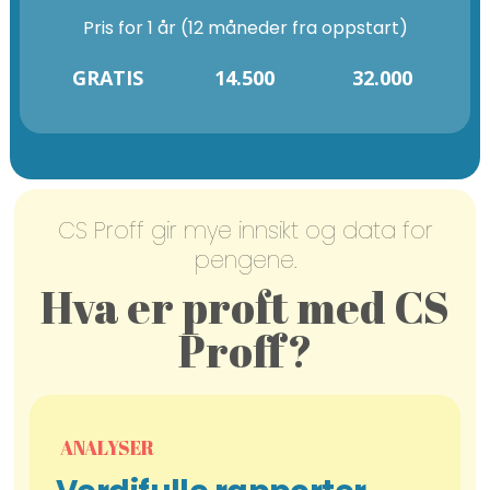
Pris for 1 år (12 måneder fra oppstart)
GRATIS
14.500
32.000
CS Proff gir mye innsikt og data for
pengene.
Hva er proft med CS
Proff?
ANALYSER