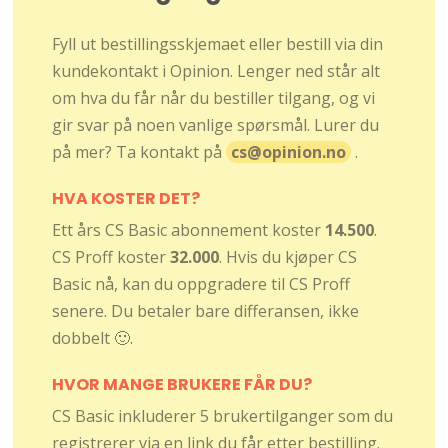
Fyll ut bestillingsskjemaet eller bestill via din
kundekontakt i Opinion. Lenger ned står alt
om hva du får når du bestiller tilgang, og vi
gir svar på noen vanlige spørsmål. Lurer du
på mer? Ta kontakt på
cs@opinion.no
.
HVA KOSTER DET?
Ett års CS Basic abonnement koster
14.500
.
CS Proff koster
32.000
. Hvis du kjøper CS
Basic nå, kan du oppgradere til CS Proff
senere. Du betaler bare differansen, ikke
dobbelt 🙂.
HVOR MANGE BRUKERE FÅR DU?
CS Basic inkluderer 5 brukertilganger som du
registrerer via en link du får etter bestilling.