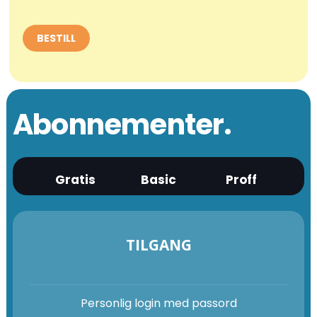
Abonnementer.
Gratis
Basic
Proff
TILGANG
Personlig login med passord