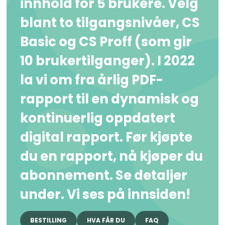
innhold for 5 brukere. Velg
blant to tilgangsnivåer, CS
Basic og CS Proff (som gir
10 brukertilganger). I 2022
la vi om fra årlig PDF-
rapport til en dynamisk og
kontinuerlig oppdatert
digital rapport. Før kjøpte
du en rapport, nå kjøper du
abonnement. Se detaljer
under. Vi ses på innsiden!
BESTILLING
HVA FÅR DU
FAQ