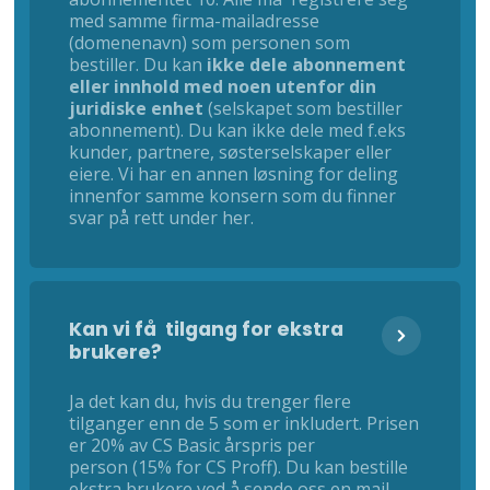
med samme firma-mailadresse
(domenenavn) som personen som
bestiller. Du kan
ikke dele abonnement
eller innhold med noen utenfor din
juridiske enhet
(selskapet som bestiller
abonnement). Du kan ikke dele med f.eks
kunder, partnere, søsterselskaper eller
eiere. Vi har en annen løsning for deling
innenfor samme konsern som du finner
svar på rett under her.
Kan vi få tilgang for ekstra
brukere?
Ja det kan du, hvis du trenger flere
tilganger enn de 5 som er inkludert. Prisen
er 20% av CS Basic årspris per
person (15% for CS Proff). Du kan bestille
ekstra brukere ved å sende oss en mail