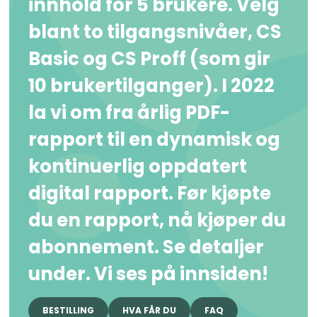
innhold for 5 brukere. Velg
blant to tilgangsnivåer, CS
Basic og CS Proff (som gir
10 brukertilganger). I 2022
la vi om fra årlig PDF-
rapport til en dynamisk og
kontinuerlig oppdatert
digital rapport. Før kjøpte
du en rapport, nå kjøper du
abonnement. Se detaljer
under. Vi ses på innsiden!
BESTILLING
HVA FÅR DU
FAQ