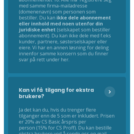
med samme firma-mailadresse
(domenenavn) som personen som
bestiller. Du kan
ikke dele abonnement
eller innhold med noen utenfor din
juridiske enhet
(selskapet som bestiller
abonnement). Du kan ikke dele med f.eks
kunder, partnere, søsterselskaper eller
eiere. Vi har en annen løsning for deling
innenfor samme konsern som du finner
svar på rett under her.
Kan vi få tilgang for ekstra
brukere?
Ja det kan du, hvis du trenger flere
tilganger enn de 5 som er inkludert. Prisen
er 20% av CS Basic årspris per
person (15% for CS Proff). Du kan bestille
ekstra brukere ved å sende oss en mail