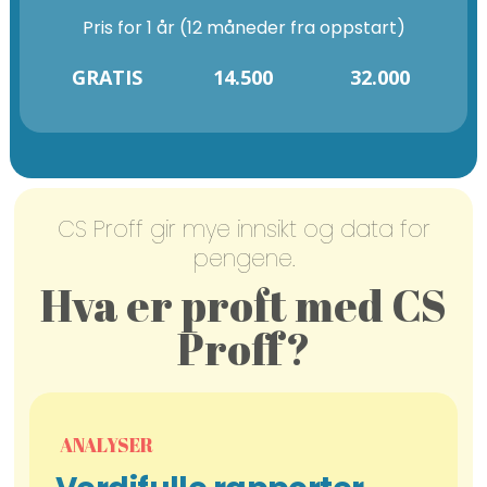
Pris for 1 år (12 måneder fra oppstart)
GRATIS
14.500
32.000
CS Proff gir mye innsikt og data for
pengene.
Hva er proft med CS
Proff?
ANALYSER