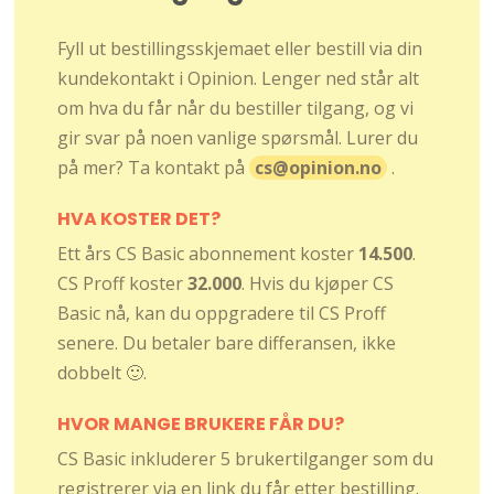
Fyll ut bestillingsskjemaet eller bestill via din
kundekontakt i Opinion. Lenger ned står alt
om hva du får når du bestiller tilgang, og vi
gir svar på noen vanlige spørsmål. Lurer du
på mer? Ta kontakt på
cs@opinion.no
.
HVA KOSTER DET?
Ett års CS Basic abonnement koster
14.500
.
CS Proff koster
32.000
. Hvis du kjøper CS
Basic nå, kan du oppgradere til CS Proff
senere. Du betaler bare differansen, ikke
dobbelt 🙂.
HVOR MANGE BRUKERE FÅR DU?
CS Basic inkluderer 5 brukertilganger som du
registrerer via en link du får etter bestilling.