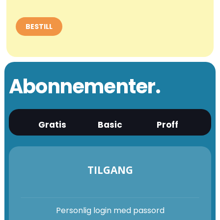
Abonnementer.
Gratis
Basic
Proff
TILGANG
Personlig login med passord