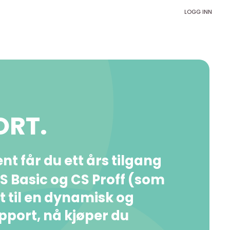
LOGG INN
ORT.
t får du ett års tilgang
 CS Basic og CS Proff (som
rt til en dynamisk og
apport, nå kjøper du