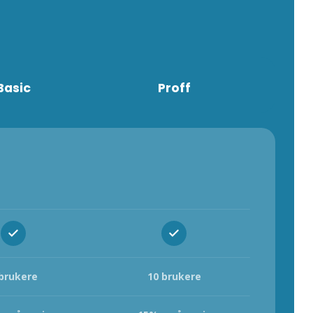
Basic
Proff
 brukere
10 brukere