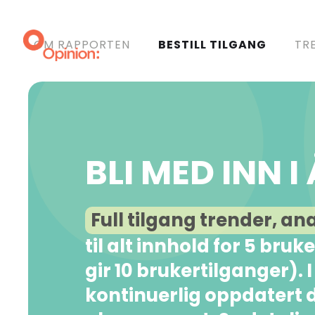
OM RAPPORTEN
BESTILL TILGANG
TR
BLI MED INN 
Full tilgang trender, an
til alt innhold for 5 bru
gir 10 brukertilganger). 
kontinuerlig oppdatert d