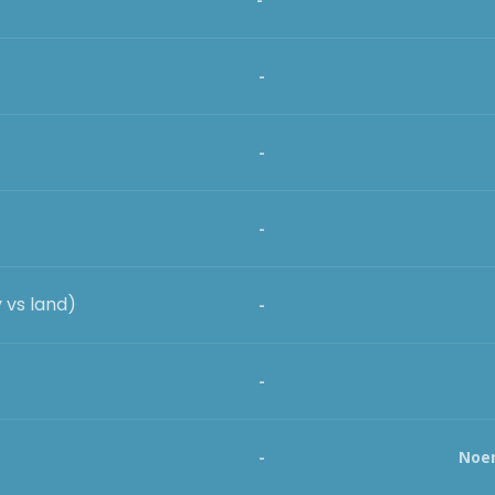
-
-
-
 vs land)
-
-
-
Noen