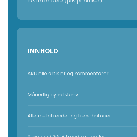
Ekstra brukere (pris pr bruker)
INNHOLD
Aktuelle artikler og kommentarer
Månedlig nyhetsbrev
Alle metatrender og trendhistorier
Base med 200+ trendeksempler