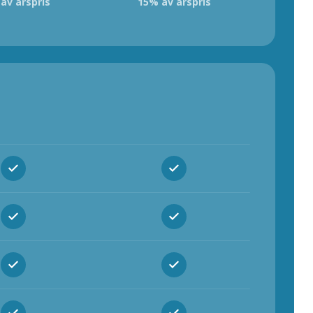
av årspris
15% av årspris