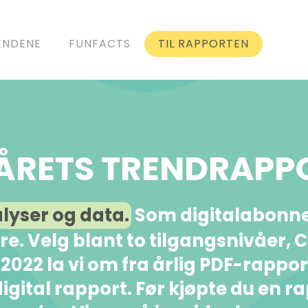
ENDENE
FUNFACTS
TIL RAPPORTEN
I ÅRETS TRENDRAPP
alyser og data.
Som digitalabonnen
kere. Velg blant to tilgangsnivåer,
I 2022 la vi om fra årlig PDF-rappo
igital rapport. Før kjøpte du en r