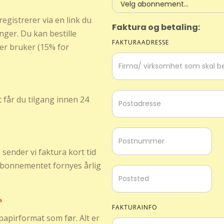
egistrerer via en link du
Faktura og betaling:
anger. Du kan bestille
FAKTURAADRESSE
er bruker (15% for
t får du tilgang innen 24
sender vi faktura kort tid
 Abonnementet fornyes årlig
?
FAKTURAINFO
papirformat som før. Alt er