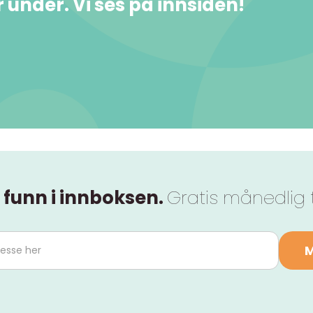
under. Vi ses på innsiden!
 funn i innboksen.
Gratis månedlig 