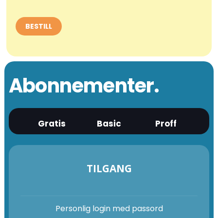
Abonnementer.
Gratis
Basic
Proff
TILGANG
Personlig login med passord