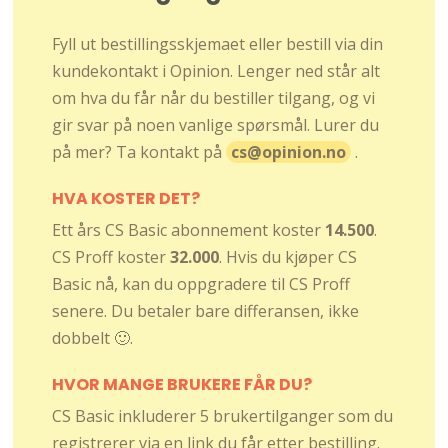
Fyll ut bestillingsskjemaet eller bestill via din
kundekontakt i Opinion. Lenger ned står alt
om hva du får når du bestiller tilgang, og vi
gir svar på noen vanlige spørsmål. Lurer du
på mer? Ta kontakt på
cs@opinion.no
.
HVA KOSTER DET?
Ett års CS Basic abonnement koster
14.500
.
CS Proff koster
32.000
. Hvis du kjøper CS
Basic nå, kan du oppgradere til CS Proff
senere. Du betaler bare differansen, ikke
dobbelt 🙂.
HVOR MANGE BRUKERE FÅR DU?
CS Basic inkluderer 5 brukertilganger som du
registrerer via en link du får etter bestilling.