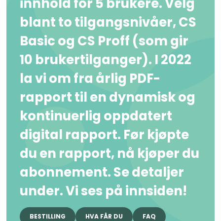
innhold for 5 brukere. Velg
blant to tilgangsnivåer, CS
Basic og CS Proff (som gir
10 brukertilganger). I 2022
la vi om fra årlig PDF-
rapport til en dynamisk og
kontinuerlig oppdatert
digital rapport. Før kjøpte
du en rapport, nå kjøper du
abonnement. Se detaljer
under. Vi ses på innsiden!
BESTILLING
HVA FÅR DU
FAQ