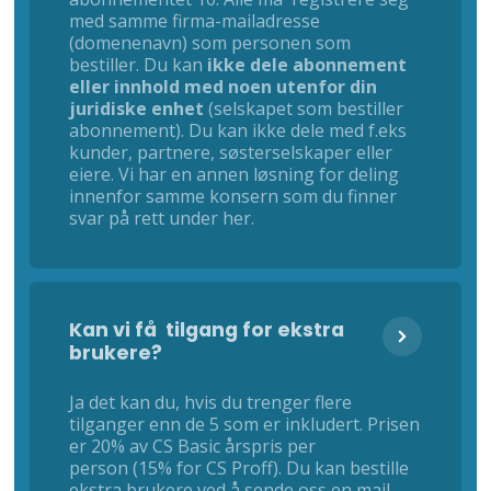
med samme firma-mailadresse
(domenenavn) som personen som
bestiller. Du kan
ikke dele abonnement
eller innhold med noen utenfor din
juridiske enhet
(selskapet som bestiller
abonnement). Du kan ikke dele med f.eks
kunder, partnere, søsterselskaper eller
eiere. Vi har en annen løsning for deling
innenfor samme konsern som du finner
svar på rett under her.
Kan vi få tilgang for ekstra
brukere?
Ja det kan du, hvis du trenger flere
tilganger enn de 5 som er inkludert. Prisen
er 20% av CS Basic årspris per
person (15% for CS Proff). Du kan bestille
ekstra brukere ved å sende oss en mail