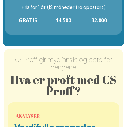
Pris for 1 år (12 måneder fra oppstart)
GRATIS
14.500
32.000
CS Proff gir mye innsikt og data for
pengene.
Hva er proft med CS
Proff?
ANALYSER