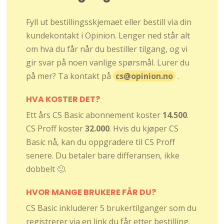
Fyll ut bestillingsskjemaet eller bestill via din
kundekontakt i Opinion. Lenger ned står alt
om hva du får når du bestiller tilgang, og vi
gir svar på noen vanlige spørsmål. Lurer du
på mer? Ta kontakt på
cs@opinion.no
.
HVA KOSTER DET?
Ett års CS Basic abonnement koster
14.500
.
CS Proff koster
32.000
. Hvis du kjøper CS
Basic nå, kan du oppgradere til CS Proff
senere. Du betaler bare differansen, ikke
dobbelt 🙂.
HVOR MANGE BRUKERE FÅR DU?
CS Basic inkluderer 5 brukertilganger som du
registrerer via en link du får etter bestilling.