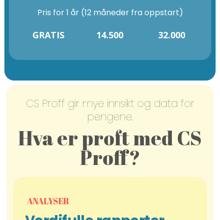
Pris for 1 år (12 måneder fra oppstart)
GRATIS
14.500
32.000
CS Proff gir mye innsikt og data for
pengene.
Hva er proft med CS
Proff?
ANALYSER