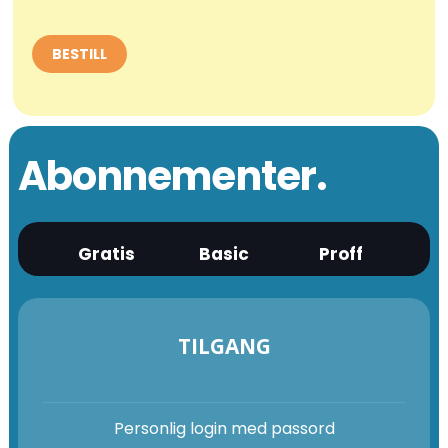
Abonnementer.
Gratis
Basic
Proff
TILGANG
Personlig login med passord