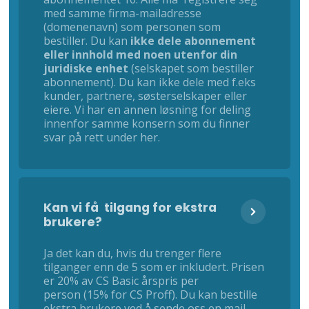
med samme firma-mailadresse
(domenenavn) som personen som
bestiller. Du kan
ikke dele abonnement
eller innhold med noen utenfor din
juridiske enhet
(selskapet som bestiller
abonnement). Du kan ikke dele med f.eks
kunder, partnere, søsterselskaper eller
eiere. Vi har en annen løsning for deling
innenfor samme konsern som du finner
svar på rett under her.
Kan vi få tilgang for ekstra
brukere?
Ja det kan du, hvis du trenger flere
tilganger enn de 5 som er inkludert. Prisen
er 20% av CS Basic årspris per
person (15% for CS Proff). Du kan bestille
ekstra brukere ved å sende oss en mail