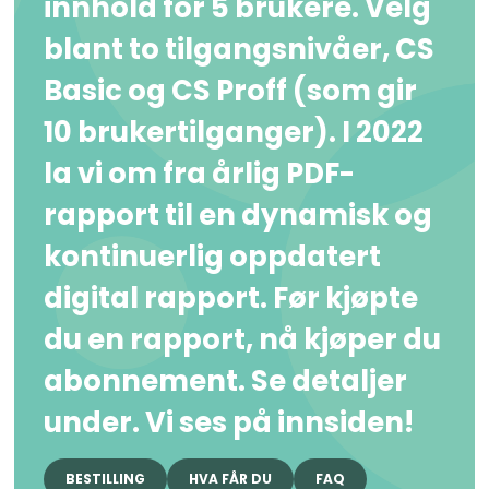
innhold for 5 brukere. Velg
blant to tilgangsnivåer, CS
Basic og CS Proff (som gir
10 brukertilganger). I 2022
la vi om fra årlig PDF-
rapport til en dynamisk og
kontinuerlig oppdatert
digital rapport. Før kjøpte
du en rapport, nå kjøper du
abonnement. Se detaljer
under. Vi ses på innsiden!
BESTILLING
HVA FÅR DU
FAQ