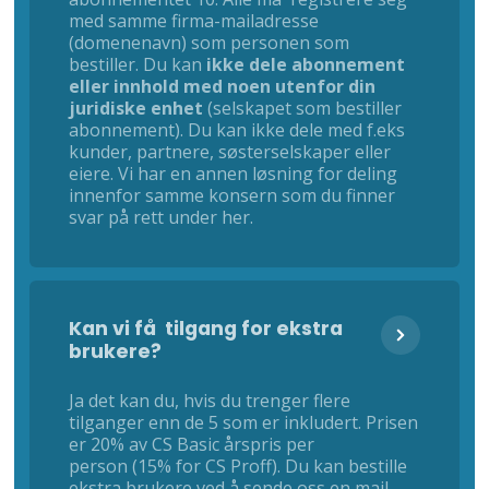
med samme firma-mailadresse
(domenenavn) som personen som
bestiller. Du kan
ikke dele abonnement
eller innhold med noen utenfor din
juridiske enhet
(selskapet som bestiller
abonnement). Du kan ikke dele med f.eks
kunder, partnere, søsterselskaper eller
eiere. Vi har en annen løsning for deling
innenfor samme konsern som du finner
svar på rett under her.
Kan vi få tilgang for ekstra
brukere?
Ja det kan du, hvis du trenger flere
tilganger enn de 5 som er inkludert. Prisen
er 20% av CS Basic årspris per
person (15% for CS Proff). Du kan bestille
ekstra brukere ved å sende oss en mail