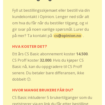
Fyll ut bestillingsskjemaet eller bestill via din
kundekontakt i Opinion. Lenger ned står alt
om hva du får når du bestiller tilgang, og vi
gir svar på noen vanlige spørsmål. Lurer du
på mer? Ta kontakt på
cs@opinion.no
.
HVA KOSTER DET?
Ett års CS Basic abonnement koster
14.500
.
CS Proff koster
32.000
. Hvis du kjøper CS
Basic nå, kan du oppgradere til CS Proff
senere. Du betaler bare differansen, ikke
dobbelt 🙂.
HVOR MANGE BRUKERE FÅR DU?
CS Basic inkluderer 5 brukertilganger som du
registrerer via en link du får etter bestilling.