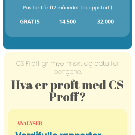
Pris for 1 år (12 måneder fra oppstart)
GRATIS
14.500
32.000
CS Proff gir mye innsikt og data for
pengene.
Hva er proft med CS
Proff?
ANALYSER