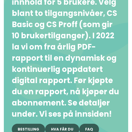
innhold for 5 brukere. Velg
blant to tilgangsnivåer, CS
Basic og CS Proff (som gir
10 brukertilganger). I 2022
la vi om fra årlig PDF-
rapport til en dynamisk og
kontinuerlig oppdatert
digital rapport. Før kjøpte
du en rapport, nå kjøper du
abonnement. Se detaljer
under. Vi ses på innsiden!
BESTILLING
HVA FÅR DU
FAQ