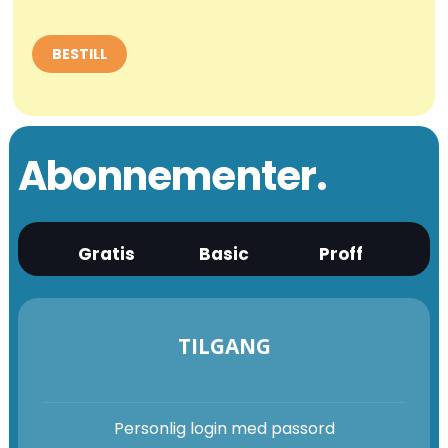
Abonnementer.
Gratis
Basic
Proff
TILGANG
Personlig login med passord