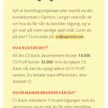
Fyll ut bestillingsskjemaet eller bestill via din
kundekontakt i Opinion. Lenger ned står alt
om hva du får når du bestiller tilgang, og vi
gir svar på noen vanlige spørsmål. Lurer du
på mer? Ta kontakt på
cs@opinion.no
.
HVA KOSTER DET?
Ett års CS Basic abonnement koster
14.500
.
CS Proff koster
32.000
. Hvis du kjøper CS
Basic nå, kan du oppgradere til CS Proff
senere. Du betaler bare differansen, ikke
dobbelt 🙂.
HVOR MANGE BRUKERE FÅR DU?
CS Basic inkluderer 5 brukertilganger som du
registrerer via en link du får etter bestilling.