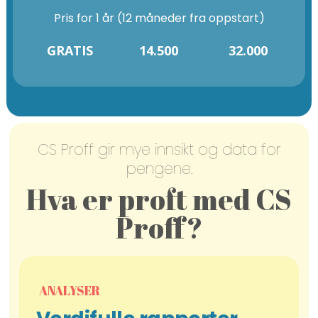
Pris for 1 år (12 måneder fra oppstart)
GRATIS
14.500
32.000
CS Proff gir mye innsikt og data for
pengene.
Hva er proft med CS
Proff?
ANALYSER