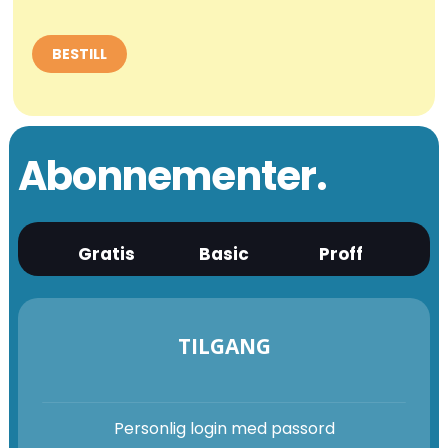
Abonnementer.
Gratis
Basic
Proff
TILGANG
Personlig login med passord