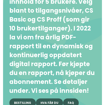
innhold for 5 brukere. Velg
blant to tilgangsnivåer, CS
Basic og CS Proff (som gir
10 brukertilganger). I 2022
la vi om fra årlig PDF-
rapport til en dynamisk og
kontinuerlig oppdatert
digital rapport. Før kjøpte
du en rapport, nå kjøper du
abonnement. Se detaljer
under. Vi ses på innsiden!
BESTILLING
HVA FÅR DU
FAQ