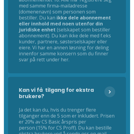
med samme firma-mailadresse
(domenenavn) som personen som
bestiller. Du kan
ikke dele abonnement
eller innhold med noen utenfor din
juridiske enhet
(selskapet som bestiller
abonnement). Du kan ikke dele med f.eks
kunder, partnere, søsterselskaper eller
eiere. Vi har en annen løsning for deling
innenfor samme konsern som du finner
svar på rett under her.
Kan vi få tilgang for ekstra
brukere?
Ja det kan du, hvis du trenger flere
tilganger enn de 5 som er inkludert. Prisen
er 20% av CS Basic årspris per
person (15% for CS Proff). Du kan bestille
ekstra brukere ved å sende oss en mail