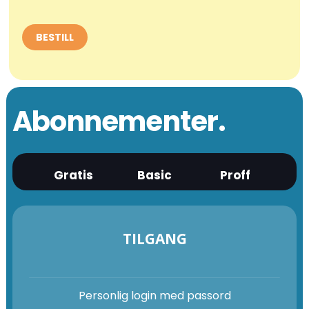
Abonnementer.
Gratis
Basic
Proff
TILGANG
Personlig login med passord