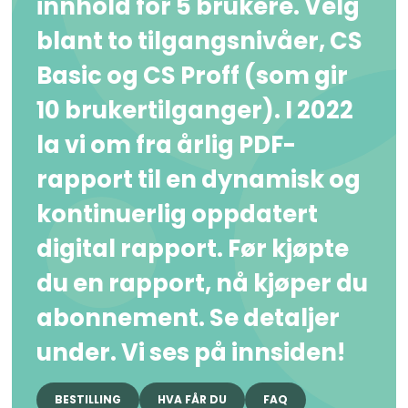
innhold for 5 brukere. Velg
blant to tilgangsnivåer, CS
Basic og CS Proff (som gir
10 brukertilganger). I 2022
la vi om fra årlig PDF-
rapport til en dynamisk og
kontinuerlig oppdatert
digital rapport. Før kjøpte
du en rapport, nå kjøper du
abonnement. Se detaljer
under. Vi ses på innsiden!
BESTILLING
HVA FÅR DU
FAQ