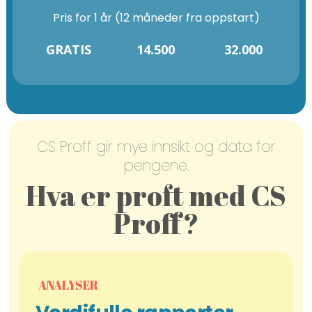
Pris for 1 år (12 måneder fra oppstart)
GRATIS
14.500
32.000
CS Proff gir mye innsikt og data for
pengene.
Hva er proft med CS
Proff?
ANALYSER