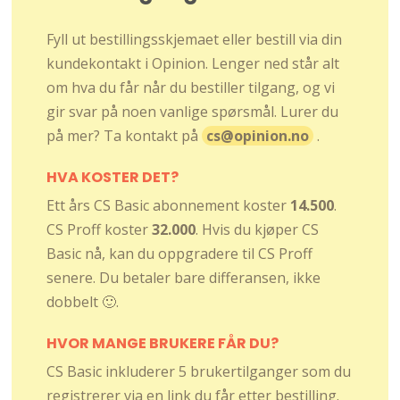
Fyll ut bestillingsskjemaet eller bestill via din
kundekontakt i Opinion. Lenger ned står alt
om hva du får når du bestiller tilgang, og vi
gir svar på noen vanlige spørsmål. Lurer du
på mer? Ta kontakt på
cs@opinion.no
.
HVA KOSTER DET?
Ett års CS Basic abonnement koster
14.500
.
CS Proff koster
32.000
. Hvis du kjøper CS
Basic nå, kan du oppgradere til CS Proff
senere. Du betaler bare differansen, ikke
dobbelt 🙂.
HVOR MANGE BRUKERE FÅR DU?
CS Basic inkluderer 5 brukertilganger som du
registrerer via en link du får etter bestilling.