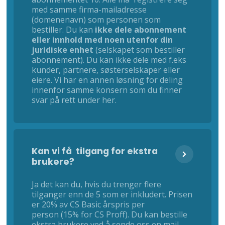
med samme firma-mailadresse
(domenenavn) som personen som
bestiller. Du kan
ikke dele abonnement
eller innhold med noen utenfor din
juridiske enhet
(selskapet som bestiller
abonnement). Du kan ikke dele med f.eks
kunder, partnere, søsterselskaper eller
eiere. Vi har en annen løsning for deling
innenfor samme konsern som du finner
svar på rett under her.
Kan vi få tilgang for ekstra
brukere?
Ja det kan du, hvis du trenger flere
tilganger enn de 5 som er inkludert. Prisen
er 20% av CS Basic årspris per
person (15% for CS Proff). Du kan bestille
ekstra brukere ved å sende oss en mail