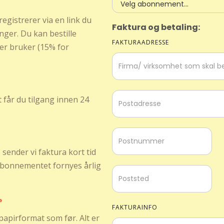
egistrerer via en link du
Faktura og betaling:
anger. Du kan bestille
FAKTURAADRESSE
er bruker (15% for
t får du tilgang innen 24
sender vi faktura kort tid
 Abonnementet fornyes årlig
?
FAKTURAINFO
papirformat som før. Alt er