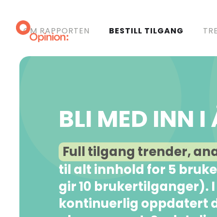
OM RAPPORTEN
BESTILL TILGANG
TR
BLI MED INN 
Full tilgang trender, an
til alt innhold for 5 bru
gir 10 brukertilganger). 
kontinuerlig oppdatert d