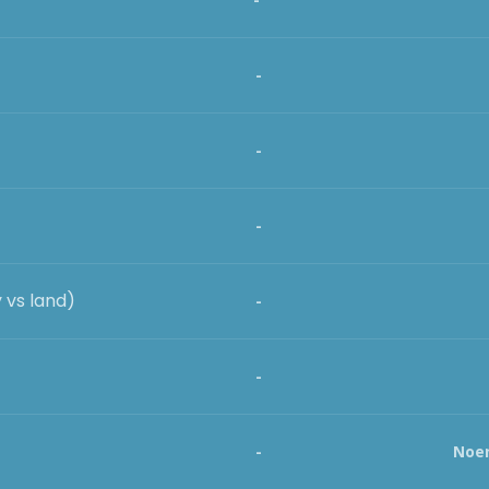
-
-
-
 vs land)
-
-
-
Noen