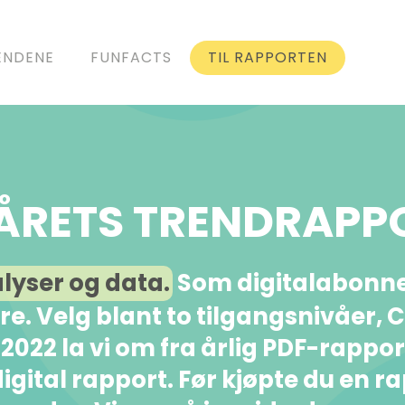
ENDENE
FUNFACTS
TIL RAPPORTEN
I ÅRETS TRENDRAPP
alyser og data.
Som digitalabonnen
kere. Velg blant to tilgangsnivåer,
I 2022 la vi om fra årlig PDF-rappo
igital rapport. Før kjøpte du en r