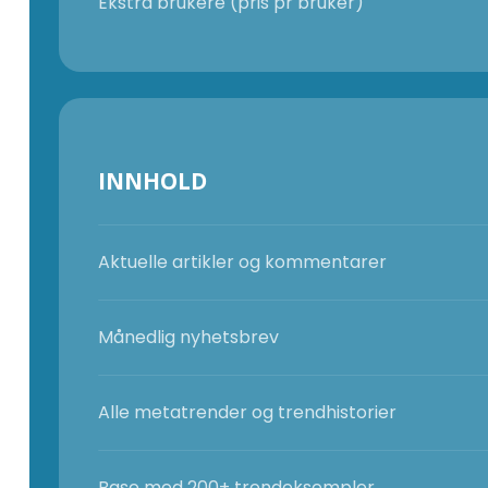
Ekstra brukere (pris pr bruker)
INNHOLD
Aktuelle artikler og kommentarer
Månedlig nyhetsbrev
Alle metatrender og trendhistorier
Base med 200+ trendeksempler