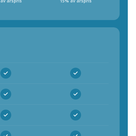
av årspris
15% av årspris