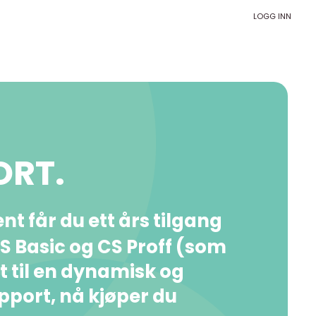
LOGG INN
ORT.
t får du ett års tilgang
 CS Basic og CS Proff (som
rt til en dynamisk og
apport, nå kjøper du