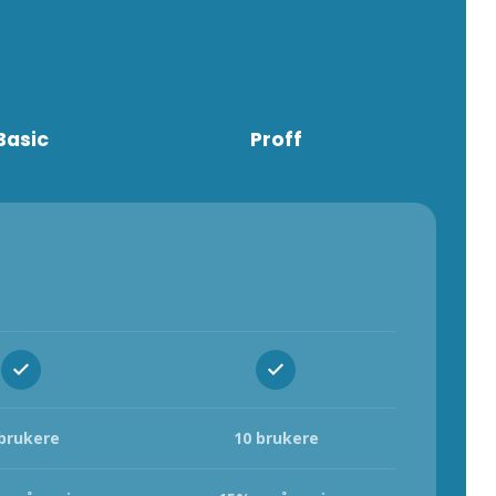
Basic
Proff
 brukere
10 brukere