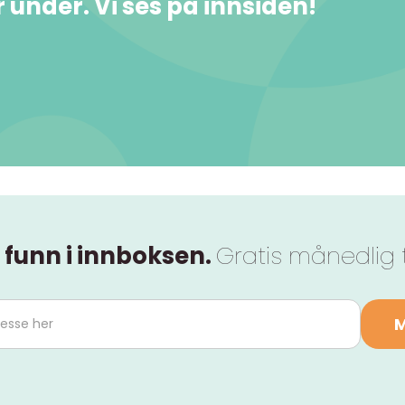
under. Vi ses på innsiden!
 funn i innboksen.
Gratis månedlig 