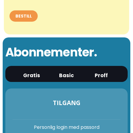
Abonnementer.
Gratis
Basic
Proff
TILGANG
Personlig login med passord