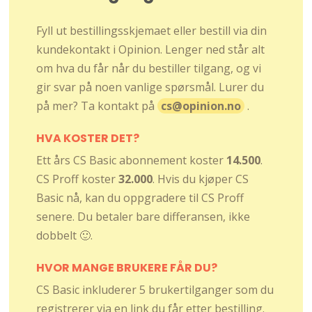
Fyll ut bestillingsskjemaet eller bestill via din
kundekontakt i Opinion. Lenger ned står alt
om hva du får når du bestiller tilgang, og vi
gir svar på noen vanlige spørsmål. Lurer du
på mer? Ta kontakt på
cs@opinion.no
.
HVA KOSTER DET?
Ett års CS Basic abonnement koster
14.500
.
CS Proff koster
32.000
. Hvis du kjøper CS
Basic nå, kan du oppgradere til CS Proff
senere. Du betaler bare differansen, ikke
dobbelt 🙂.
HVOR MANGE BRUKERE FÅR DU?
CS Basic inkluderer 5 brukertilganger som du
registrerer via en link du får etter bestilling.