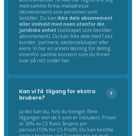
med samme firma-mailadresse
(domenenavn) som personen som
bestiller. Du kan
ikke dele abonnement
eller innhold med noen utenfor din
juridiske enhet
(selskapet som bestiller
abonnement). Du kan ikke dele med f.eks
kunder, partnere, søsterselskaper eller
eiere. Vi har en annen løsning for deling
innenfor samme konsern som du finner
svar på rett under her.
Kan vi få tilgang for ekstra
brukere?
Ja det kan du, hvis du trenger flere
tilganger enn de 5 som er inkludert. Prisen
er 20% av CS Basic årspris per
person (15% for CS Proff). Du kan bestille
ekstra brukere ved å sende oss en mail