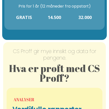
Pris for 1 år (12 måneder fra oppstart)
GRATIS
14.500
32.000
CS Proff gir mye innsikt og data for
pengene.
Hva er proft med CS
Proff?
ANALYSER