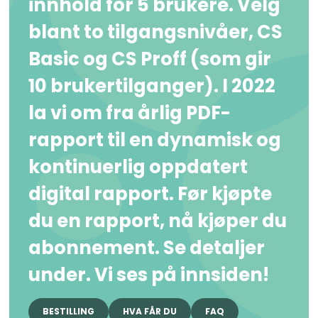
innhold for 5 brukere. Velg
blant to tilgangsnivåer, CS
Basic og CS Proff (som gir
10 brukertilganger). I 2022
la vi om fra årlig PDF-
rapport til en dynamisk og
kontinuerlig oppdatert
digital rapport. Før kjøpte
du en rapport, nå kjøper du
abonnement. Se detaljer
under. Vi ses på innsiden!
BESTILLING
HVA FÅR DU
FAQ