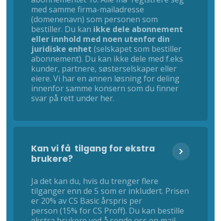
med samme firma-mailadresse
(domenenavn) som personen som
bestiller. Du kan
ikke dele abonnement
eller innhold med noen utenfor din
juridiske enhet
(selskapet som bestiller
abonnement). Du kan ikke dele med f.eks
kunder, partnere, søsterselskaper eller
eiere. Vi har en annen løsning for deling
innenfor samme konsern som du finner
svar på rett under her.
Kan vi få tilgang for ekstra
brukere?
Ja det kan du, hvis du trenger flere
tilganger enn de 5 som er inkludert. Prisen
er 20% av CS Basic årspris per
person (15% for CS Proff). Du kan bestille
ekstra brukere ved å sende oss en mail