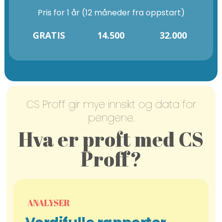
Pris for 1 år (12 måneder fra oppstart)
GRATIS
14.500
32.000
CS Proff gir mye innsikt og data for
pengene.
Hva er proft med CS
Proff?
ANALYSER