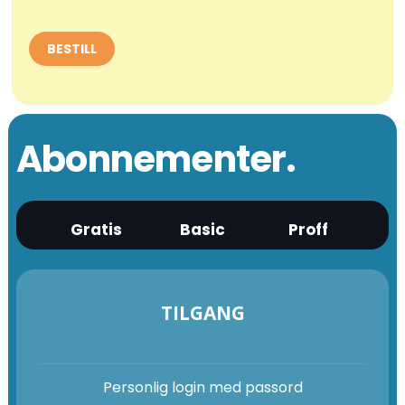
Abonnementer.
Gratis
Basic
Proff
TILGANG
Personlig login med passord