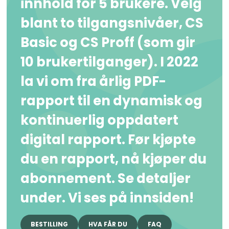
innhold for 5 brukere. Velg
blant to tilgangsnivåer, CS
Basic og CS Proff (som gir
10 brukertilganger). I 2022
la vi om fra årlig PDF-
rapport til en dynamisk og
kontinuerlig oppdatert
digital rapport. Før kjøpte
du en rapport, nå kjøper du
abonnement. Se detaljer
under. Vi ses på innsiden!
BESTILLING
HVA FÅR DU
FAQ