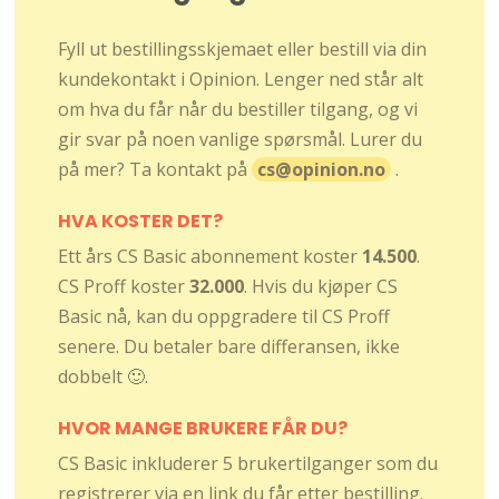
Fyll ut bestillingsskjemaet eller bestill via din
kundekontakt i Opinion. Lenger ned står alt
om hva du får når du bestiller tilgang, og vi
gir svar på noen vanlige spørsmål. Lurer du
på mer? Ta kontakt på
cs@opinion.no
.
HVA KOSTER DET?
Ett års CS Basic abonnement koster
14.500
.
CS Proff koster
32.000
. Hvis du kjøper CS
Basic nå, kan du oppgradere til CS Proff
senere. Du betaler bare differansen, ikke
dobbelt 🙂.
HVOR MANGE BRUKERE FÅR DU?
CS Basic inkluderer 5 brukertilganger som du
registrerer via en link du får etter bestilling.