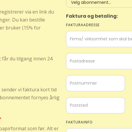
egistrerer via en link du
Faktura og betaling:
anger. Du kan bestille
FAKTURAADRESSE
er bruker (15% for
t får du tilgang innen 24
sender vi faktura kort tid
 Abonnementet fornyes årlig
?
FAKTURAINFO
papirformat som før. Alt er