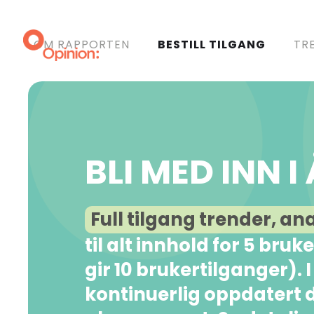
OM RAPPORTEN
BESTILL TILGANG
TR
BLI MED INN 
Full tilgang trender, an
til alt innhold for 5 bru
gir 10 brukertilganger). 
kontinuerlig oppdatert d