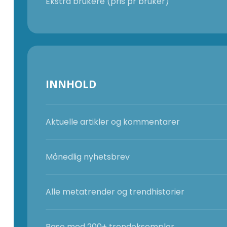
Ekstra brukere (pris pr bruker)
INNHOLD
Aktuelle artikler og kommentarer
Månedlig nyhetsbrev
Alle metatrender og trendhistorier
Base med 200+ trendeksempler