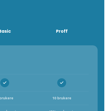
Basic
Proff
 brukere
10 brukere