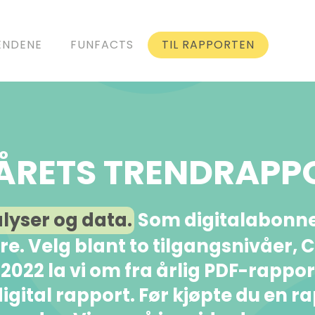
ENDENE
FUNFACTS
TIL RAPPORTEN
I ÅRETS TRENDRAPP
alyser og data.
Som digitalabonnen
kere. Velg blant to tilgangsnivåer,
I 2022 la vi om fra årlig PDF-rappo
igital rapport. Før kjøpte du en r