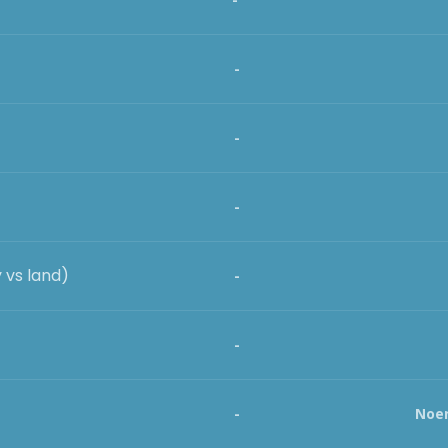
-
-
-
 vs land)
-
-
-
Noen