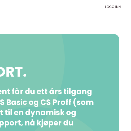
LOGG INN
ORT.
t får du ett års tilgang
 CS Basic og CS Proff (som
rt til en dynamisk og
apport, nå kjøper du