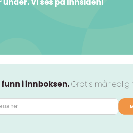
under. Vi ses på innsiden!
 funn i innboksen.
Gratis månedlig 