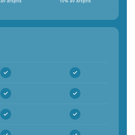
av årspris
15% av årspris