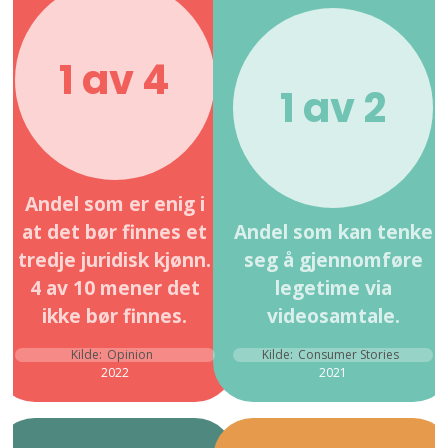
1 av 4
1 av 2
Andel som er enig i
at det bør finnes et
Andel som kan tenke
tredje juridisk kjønn.
seg å gjennomføre
4 av 10 mener det
legetime via
ikke bør finnes.
videosamtale.
Kilde:
Opinion
Kilde:
Consumer Stories
2022
2021