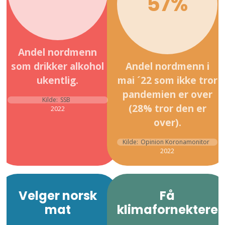
57%
Andel nordmenn
som drikker alkohol
Andel nordmenn i
ukentlig.
mai ´22 som ikke tror
pandemien er over
Kilde:
SSB
(28% tror den er
2022
over).
Kilde:
Opinion Koronamonitor
2022
Velger norsk
Få
mat
klimafornektere