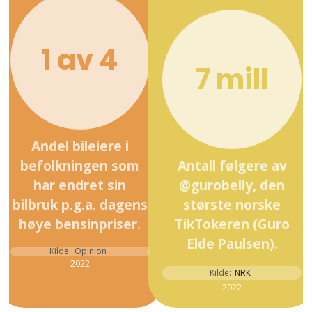
1 av 4
7 mill
Andel bileiere i
befolkningen som
Antall følgere av
har endret sin
@gurobelly, den
bilbruk p.g.a. dagens
største norske
høye bensinpriser.
TikTokeren (Guro
Elde Paulsen).
Kilde:
Opinion
2022
Kilde:
NRK
2022