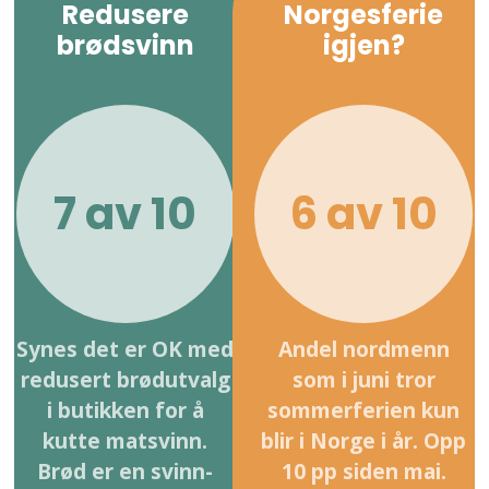
Redusere
Norgesferie
brødsvinn
igjen?
7 av 10
6 av 10
Synes det er OK med
Andel nordmenn
redusert brødutvalg
som i juni tror
i butikken for å
sommerferien kun
kutte matsvinn.
blir i Norge i år. Opp
Brød er en svinn-
10 pp siden mai.