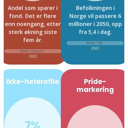
Andel som sparer i
Befolkningen i
fond. Det er flere
Norge vil passere 6
enn noengang, etter
millioner i 2050, opp
sterk økning siste
fra 5,4 i dag.
fem år.
Kilde:
SSB
2022
Kilde:
Opinion
2022
Ikke-heterofile
Pride-
markering
7%