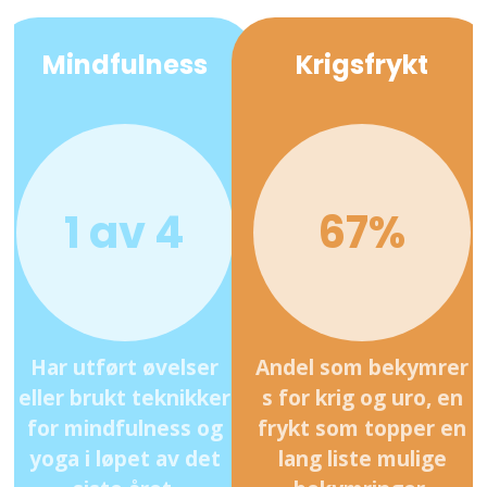
Mindfulness
Krigsfrykt
1 av 4
67%
Har utført øvelser
Andel som bekymrer
eller brukt teknikker
s for krig og uro, en
for mindfulness og
frykt som topper en
yoga i løpet av det
lang liste mulige