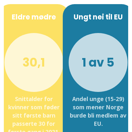
Eldre mødre
Ungt nei til EU
30,1
1 av 5
Snittalder for
Andel unge (15-29)
kvinner som føder
som mener Norge
sitt første barn
burde bli medlem av
passerte 30 for
EU.
første gang i 2021.