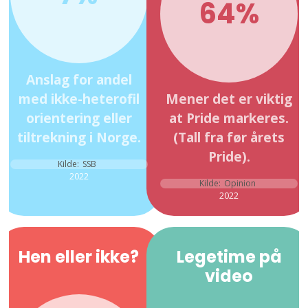
64%
Anslag for andel
med ikke-heterofil
Mener det er viktig
orientering eller
at Pride markeres.
tiltrekning i Norge.
(Tall fra før årets
Pride).
Kilde:
SSB
2022
Kilde:
Opinion
2022
Hen eller ikke?
Legetime på
video