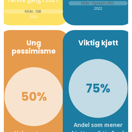
Kilde:
Opinion UNG
2022
Kilde:
SSB
2022
Ung
Viktig kjøtt
pessimisme
75%
50%
Andel som mener