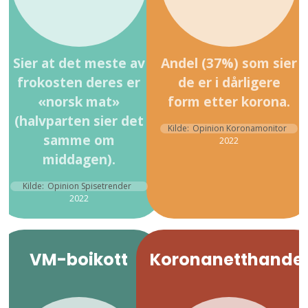
Sier at det meste av
Andel (37%) som sier
frokosten deres er
de er i dårligere
«norsk mat»
form etter korona.
(halvparten sier det
Kilde:
Opinion Koronamonitor
samme om
2022
middagen).
Kilde:
Opinion Spisetrender
2022
VM-boikott
Koronanetthande