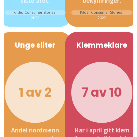
siste året.
bekymringer.
Kilde:
Consumer Stories
Kilde:
Consumer Stories
2022
2022
Unge sliter
Klemmeklare
1 av 2
7 av 10
Andel nordmenn
Har i april gitt klem