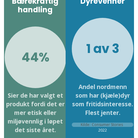
Bærekraftig
Dyrevenner
handling
1 av 3
44%
Andel nordmenn
Sier de har valgt et
som har (kjæle)dyr
produkt fordi det er
som fritidsinteresse.
mer etisk eller
Flest jenter.
miljøvennlig i løpet
Kilde:
Consumer Stories
det siste året.
2022