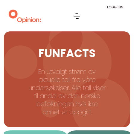
LOGG INN
FUNFACTS
En utvalgt strøm av
aktuelle tall fra våre
undersøkelser. Alle tall viser
til andel av den norske
befolkningen hvis ikke
annet er oppgitt.