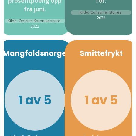
prosentpoeng opp
for.
fra juni.
Kilde:
Consumer Stories
2022
Kilde:
Opinion Koronamonitor
2022
Mangfoldsnorge
Smittefrykt
1 av 5
1 av 5