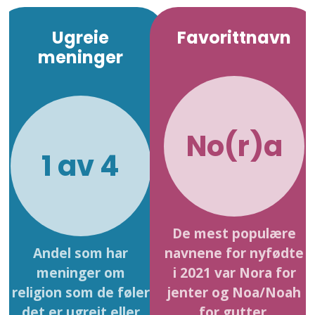
Ugreie
Favorittnavn
meninger
No(r)a
1 av 4
De mest populære
Andel som har
navnene for nyfødte
meninger om
i 2021 var Nora for
religion som de føler
jenter og Noa/Noah
det er ugreit eller
for gutter.