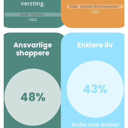
versting.
Kilde:
Opinion Koronamonitor
2022
Kilde:
Opinion
2022
Ansvarlige
Enklere liv
shoppere
43%
48%
Andel som ønsker