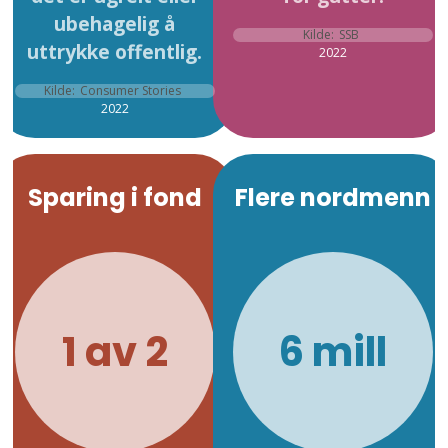
ubehagelig å
Kilde:
SSB
uttrykke offentlig.
2022
Kilde:
Consumer Stories
2022
Sparing i fond
Flere nordmenn
1 av 2
6 mill