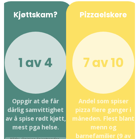
Kjøttskam?
Pizzaelskere
1 av 4
7 av 10
Oppgir at de får
Andel som spiser
dårlig samvittighet
pizza flere ganger i
av å spise rødt kjøtt,
måneden. Flest blant
mest pga helse.
menn og
barnefamilier (9 av