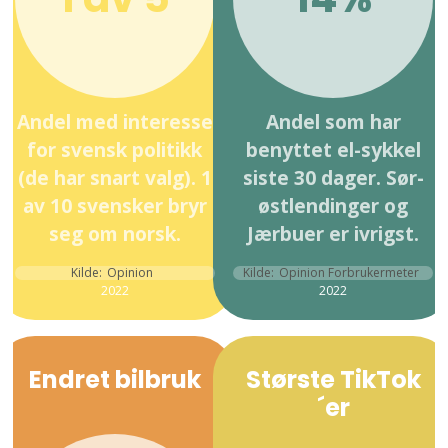
Andel med interesse
Andel som har
for svensk politikk
benyttet el-sykkel
(de har snart valg). 1
siste 30 dager. Sør-
av 10 svensker bryr
østlendinger og
seg om norsk.
Jærbuer er ivrigst.
Kilde:
Opinion
Kilde:
Opinion Forbrukermeter
2022
2022
Endret bilbruk
Største TikTok
´er