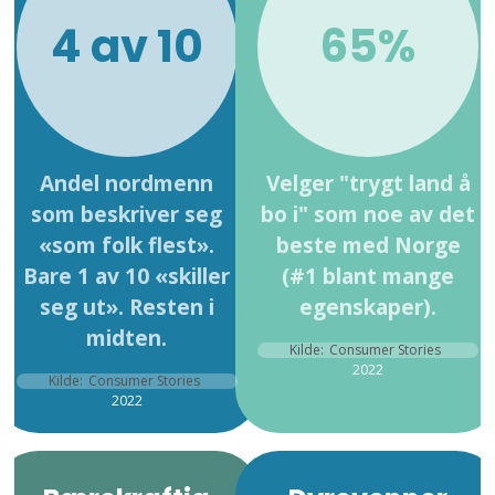
4 av 10
65%
Andel nordmenn
Velger "trygt land å
som beskriver seg
bo i" som noe av det
«som folk flest».
beste med Norge
Bare 1 av 10 «skiller
(#1 blant mange
seg ut». Resten i
egenskaper).
midten.
Kilde:
Consumer Stories
2022
Kilde:
Consumer Stories
2022