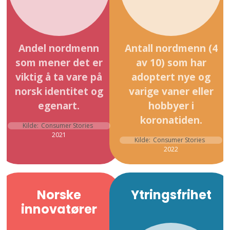
Andel nordmenn
Antall nordmenn (4
som mener det er
av 10) som har
viktig å ta vare på
adoptert nye og
norsk identitet og
varige vaner eller
egenart.
hobbyer i
koronatiden.
Kilde:
Consumer Stories
2021
Kilde:
Consumer Stories
2022
Norske
Ytringsfrihet
innovatører