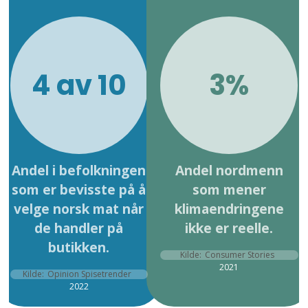
4 av 10
3%
Andel i befolkningen
Andel nordmenn
som er bevisste på å
som mener
velge norsk mat når
klimaendringene
de handler på
ikke er reelle.
butikken.
Kilde:
Consumer Stories
2021
Kilde:
Opinion Spisetrender
2022