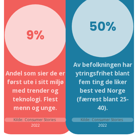
50%
9%
Av befolkningen har
Andel som sier de er
ytringsfrihet blant
først ute i sitt miljø
fem ting de liker
med trender og
best ved Norge
teknologi. Flest
(færrest blant 25-
menn og unge.
40).
Kilde:
Consumer Stories
Kilde:
Consumer Stories
2022
2022