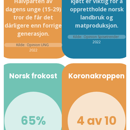
Halvparten av
kjøtt er viktig for å
dagens unge (15-29)
opprettholde norsk
tror de får det
landbruk og
dårligere enn forrige
matproduksjon.
generasjon.
Kilde:
Opinion Spisetrender
2022
Kilde:
Opinion UNG
2022
Norsk frokost
Koronakroppen
65%
4 av 10