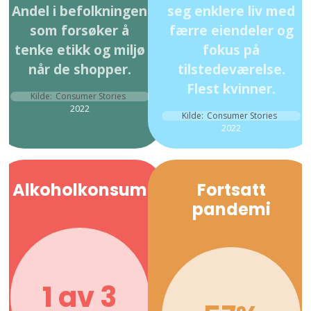
Andel i befolkningen
seg enklere liv med
som forsøker å
færre eiendeler og
tenke etikk og miljø
fokus på
når de shopper.
tilstedeværelse.
Flest kvinner.
Kilde:
Consumer Stories
2022
Kilde:
Consumer Stories
2022
Alkoholkonsum
Fortsatt
pandemi
1 av 3