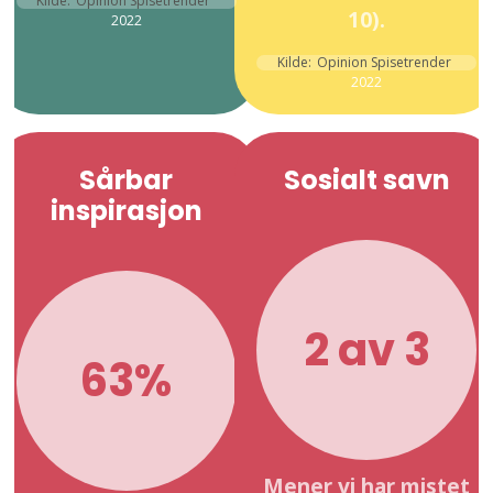
Kilde:
Opinion Spisetrender
10).
2022
Kilde:
Opinion Spisetrender
2022
Sårbar
Sosialt savn
inspirasjon
2 av 3
63%
Mener vi har mistet