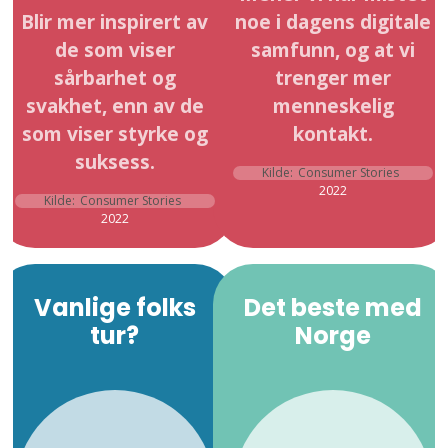
Blir mer inspirert av
noe i dagens digitale
de som viser
samfunn, og at vi
sårbarhet og
trenger mer
svakhet, enn av de
menneskelig
som viser styrke og
kontakt.
suksess.
Kilde:
Consumer Stories
2022
Kilde:
Consumer Stories
2022
Vanlige folks
Det beste med
tur?
Norge