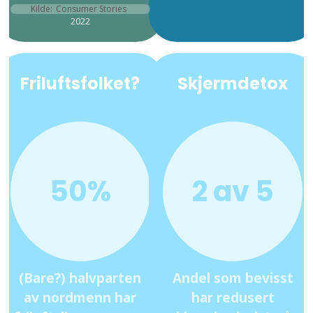
Kilde:
Consumer Stories
2022
Friluftsfolket?
Skjermdetox
50%
2 av 5
(Bare?) halvparten
Andel som bevisst
av nordmenn har
har redusert