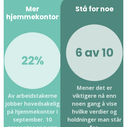
Mer
Stå for noe
hjemmekontor
6 av 10
22%
Mener det er
Av arbeidstakerne
viktigere nå enn
jobber hovedsakelig
noen gang å vise
på hjemmekontor i
hvilke verdier og
september. 10
holdninger man står