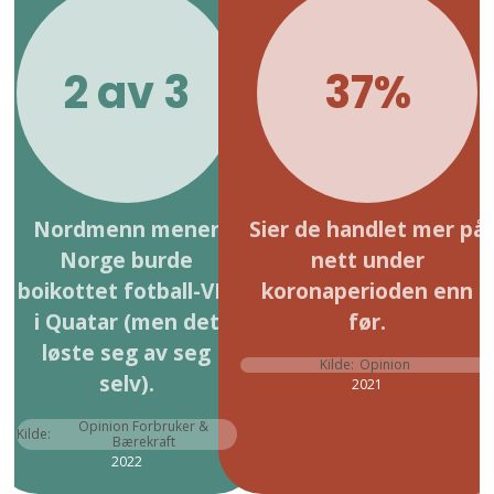
2 av 3
37%
Nordmenn mener
Sier de handlet mer på
Norge burde
nett under
boikottet fotball-VM
koronaperioden enn
i Quatar (men det
før.
løste seg av seg
Kilde:
Opinion
selv).
2021
Opinion Forbruker &
Kilde:
Bærekraft
2022