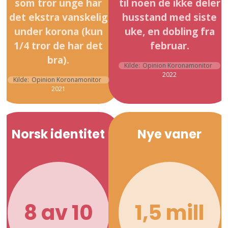
som tror unge har
til noen de ikke deler
det ekstra vanskelig
husstand med siste
under korona (kun
uke, en dobling fra
1/4 tror de har det
februar.
bra).
Kilde:
Opinion Koronamonitor
2022
Kilde:
Opinion Koronamonitor
2021
Norsk identitet
Nye vaner
8 av 10
1,5 mill