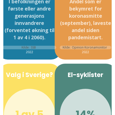
I befolkningen er
Andel som er
første eller andre
bekymret for
generasjons
koronasmitte
innvandrere
(september), laveste
(forventet økning til
andel siden
1 av 4 i 2060).
pandemistart.
Kilde:
SSB
Kilde:
Opinion Koronamonitor
2022
2022
Valg i Sverige?
El-syklister
1 av 5
14%